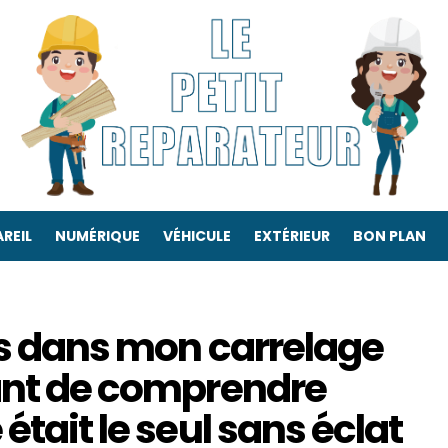
REIL
NUMÉRIQUE
VÉHICULE
EXTÉRIEUR
BON PLAN
us dans mon carrelage
vant de comprendre
était le seul sans éclat