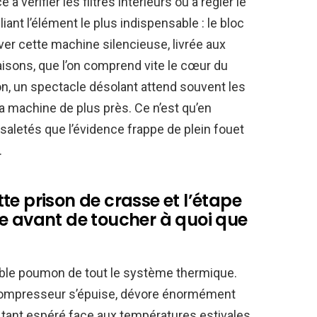
 vérifier les filtres intérieurs ou à régler le
ant l’élément le plus indispensable : le bloc
erver cette machine silencieuse, livrée aux
sons, que l’on comprend vite le cœur du
ion, un spectacle désolant attend souvent les
a machine de plus près. Ce n’est qu’en
letés que l’évidence frappe de plein fouet
.
te prison de crasse et l’étape
e avant de toucher à quoi que
table poumon de tout le système thermique.
 le compresseur s’épuise, dévore énormément
oid tant espéré face aux températures estivales.