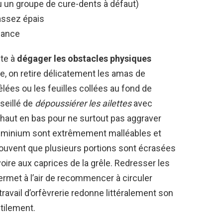
ou un groupe de cure-dents à défaut)
assez épais
nance
ste à
dégager les obstacles physiques
ée, on retire délicatement les amas de
lées ou les feuilles collées au fond de
nseillé de
dépoussiérer les ailettes
avec
de haut en bas pour ne surtout pas aggraver
’aluminium sont extrêmement malléables et
ouvent que plusieurs portions sont écrasées
oire aux caprices de la grêle. Redresser les
permet à l’air de recommencer à circuler
travail d’orfèvrerie redonne littéralement son
utilement.