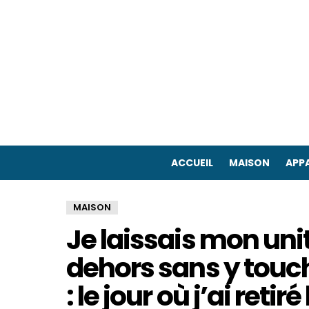
ACCUEIL
MAISON
APPA
MAISON
Je laissais mon uni
dehors sans y touc
: le jour où j’ai retiré