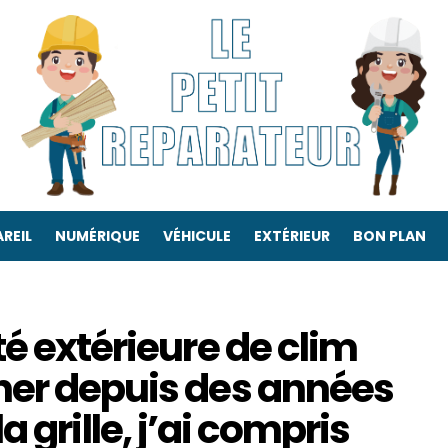
REIL
NUMÉRIQUE
VÉHICULE
EXTÉRIEUR
BON PLAN
té extérieure de clim
her depuis des années
 la grille, j’ai compris