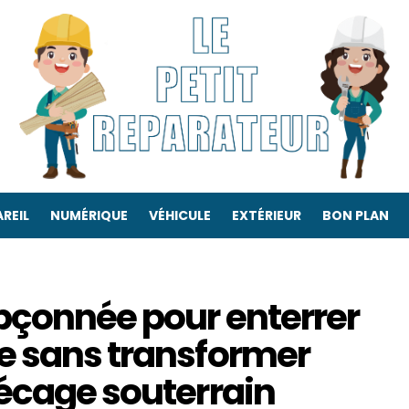
REIL
NUMÉRIQUE
VÉHICULE
EXTÉRIEUR
BON PLAN
pçonnée pour enterrer
e sans transformer
récage souterrain