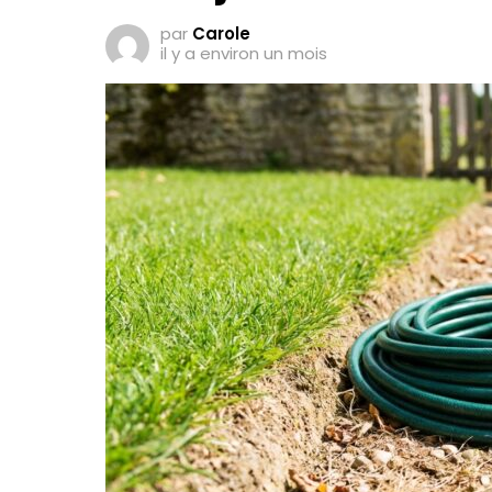
par
Carole
il y a environ un mois