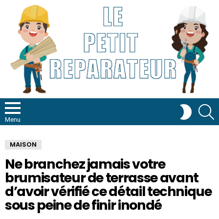
R
SWITCH
SKIN
Menu
MAISON
Ne branchez jamais votre
brumisateur de terrasse avant
d’avoir vérifié ce détail technique
sous peine de finir inondé