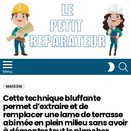
R
SWITCH
SKIN
Menu
MAISON
Cette technique bluffante
permet d’extraire et de
remplacer une lame de terrasse
abîmée en plein milieu sans avoir
à démonter tout le plancher