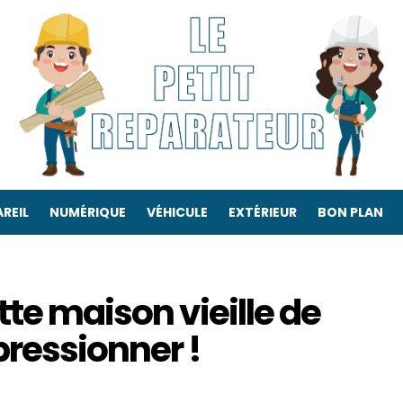
REIL
NUMÉRIQUE
VÉHICULE
EXTÉRIEUR
BON PLAN
tte maison vieille de
pressionner !