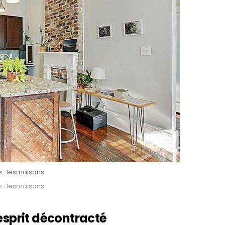
s : lesmaisons
s : lesmaisons
’esprit décontracté