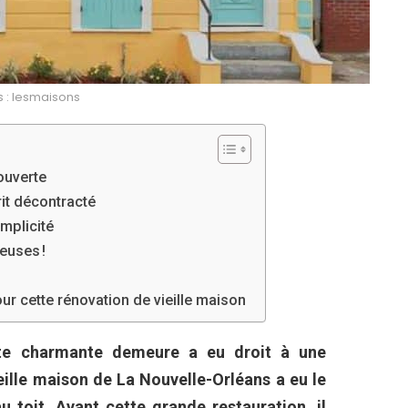
s : lesmaisons
ouverte
rit décontracté
mplicité
euses !
ur cette rénovation de vieille maison
ette charmante demeure a eu droit à une
eille maison de La Nouvelle-Orléans a eu le
 toit. Avant cette grande restauration, il