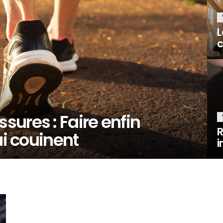
L
c
ures : Faire enfin
R
ui couinent
i