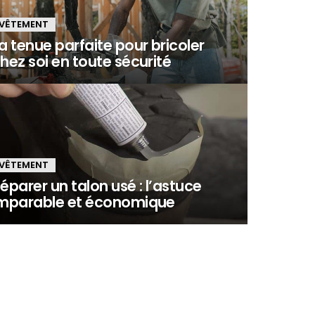
VÊTEMENT
a tenue parfaite pour bricoler
hez soi en toute sécurité
VÊTEMENT
éparer un talon usé : l’astuce
mparable et économique